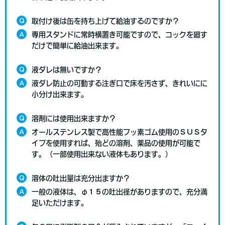
Q
取付け後は缶を持ち上げて給油するのですか？
A
専用スタンドに常時横置き可能ですので、コックを廻す
だけで簡単に給油出来ます。
Q
液ダレは無いですか？
A
液ダレ防止の可動する注ぎ口で床を汚さず、きれいにに
小分け出来ます。
Q
溶剤には使用出来ますか？
A
オールステンレス製で高性能フッ素ゴム使用のＳＵＳタ
イプを使用すれば、殆どの溶剤、薬品の使用が可能で
す。（一部使用出来ない液体もあります。）
Q
溶体の吐出量は充分出ますか？
A
一般の液体は、φ１５の吐出径がありますので、充分満
足いただけます。