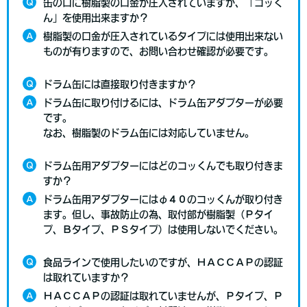
Q
缶の口に樹脂製の口金が圧入されていますが、「コッく
ん」を使用出来ますか？
A
樹脂製の口金が圧入されているタイプには使用出来ない
ものが有りますので、お問い合わせ確認が必要です。
Q
ドラム缶には直接取り付きますか？
A
ドラム缶に取り付けるには、ドラム缶アダプターが必要
です。
なお、樹脂製のドラム缶には対応していません。
Q
ドラム缶用アダプターにはどのコッくんでも取り付きま
すか？
A
ドラム缶用アダプターにはφ４０のコッくんが取り付き
ます。但し、事故防止の為、取付部が樹脂製（Ｐタイ
プ、Ｂタイプ、ＰＳタイプ）は使用しないでください。
Q
食品ラインで使用したいのですが、ＨＡＣＣＡＰの認証
は取れていますか？
A
ＨＡＣＣＡＰの認証は取れていませんが、Ｐタイプ、Ｐ